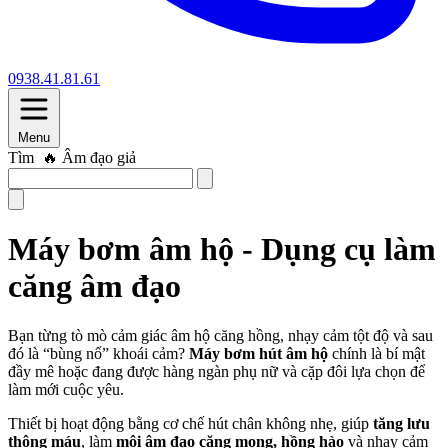
0938.41.81.61
Menu
Tìm
🔥 Âm đạo giả
Máy bơm âm hộ - Dụng cụ làm
căng âm đạo
Bạn từng tò mò cảm giác âm hộ căng hồng, nhạy cảm tột độ và sau
đó là “bùng nổ” khoái cảm?
Máy bơm hút âm hộ
chính là bí mật
đầy mê hoặc đang được hàng ngàn phụ nữ và cặp đôi lựa chọn để
làm mới cuộc yêu.
Thiết bị hoạt động bằng cơ chế hút chân không nhẹ, giúp
tăng lưu
thông máu
, làm
môi âm đạo căng mọng, hồng hào
và nhạy cảm