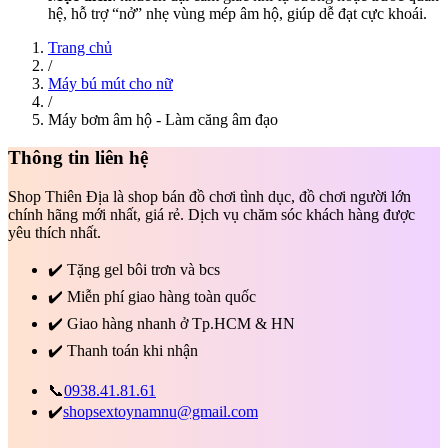
hệ, hỗ trợ “nở” nhẹ vùng mép âm hộ, giúp dễ đạt cực khoái.
Trang chủ
/
Máy bú mút cho nữ
/
Máy bơm âm hộ - Làm căng âm đạo
Thông tin liên hệ
Shop Thiên Địa là shop bán đồ chơi tình dục, đồ chơi người lớn
chính hãng mới nhất, giá rẻ. Dịch vụ chăm sóc khách hàng được
yêu thích nhất.
✔️
Tặng gel bôi trơn và bcs
✔️
Miễn phí giao hàng toàn quốc
✔️
Giao hàng nhanh ở Tp.HCM & HN
✔️
Thanh toán khi nhận
📞
0938.41.81.61
✔️
shopsextoynamnu@gmail.com