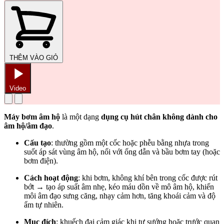
THÊM VÀO GIỎ
Video
Máy bơm âm hộ
là một dạng
dụng cụ hút chân không dành cho
âm hộ/âm đạo
.
Cấu tạo
: thường gồm một cốc hoặc phễu bằng nhựa trong
suốt áp sát vùng âm hộ, nối với ống dẫn và bầu bơm tay (hoặc
bơm điện).
Cách hoạt động
: khi bơm, không khí bên trong cốc được rút
bớt → tạo áp suất âm nhẹ, kéo máu dồn về mô âm hộ, khiến
môi âm đạo sưng căng, nhạy cảm hơn, tăng khoái cảm và độ
ẩm tự nhiên.
Mục đích
: khuếch đại cảm giác khi tự sướng hoặc trước quan