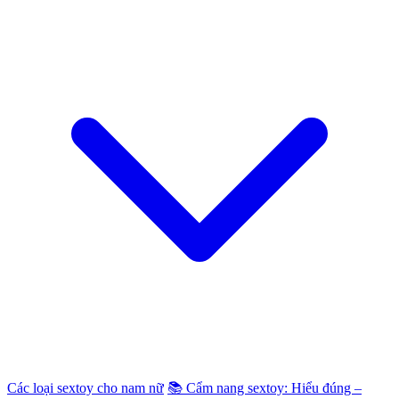
Các loại sextoy cho nam nữ
📚 Cẩm nang sextoy: Hiểu đúng –