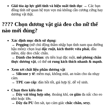
Giải tỏa áp lực giới tính và hiệu suất tình dục
→ Các bạn
đồng tính nữ quan hệ trọn vẹn mà không cần cương cứng hay
dương vật thật.
???? Chọn dương vật giả đeo cho nữ thế
nào mới đúng?
Xác định mục đích sử dụng:
→
Pegging
(nữ chủ động thâm nhập bạn tình nam qua đường
hậu môn): chọn loại
đặc ruột, kích thước vừa phải
, đầu
mềm, dây đeo chắc chắn.
→
Dành cho lesbian
: ưu tiên loại đặc ruột,
mô phỏng chân
thực dương vật
, có thể
có rung kích thích nhanh & mạnh
.
Xem xét chất liệu phần dương vật
→
Silicone y tế
: mềm mại, không mùi, an toàn cho da nhạy
cảm.
→
TPE cao cấp
: đàn hồi tốt, giá hợp lý, dễ vệ sinh.
Chọn theo kiểu đeo
→
Dây vải tổng hợp nhẹ
, thoáng khí,
co giãn
đa nấc cho eo
nhỏ hoặc lớn.
→
Dây da PU
ôm sát, tạo cảm giác
chắc chắn, sexy
.