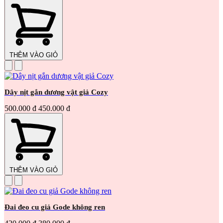
THÊM VÀO GIỎ
Dây nịt gắn dương vật giả Cozy
500.000 đ
450.000 đ
THÊM VÀO GIỎ
Đai đeo cu giả Gode không ren