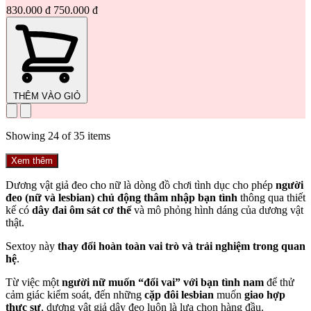
830.000 đ
750.000 đ
THÊM VÀO GIỎ
Showing
24
of
35
items
Xem thêm
Dương vật giả đeo cho nữ là dòng đồ chơi tình dục cho phép
người
đeo (nữ và lesbian) chủ động thâm nhập bạn tình
thông qua thiết
kế có
dây đai ôm sát cơ thể
và mô phỏng hình dáng của dương vật
thật.
Sextoy này
thay đổi hoàn toàn vai trò và trải nghiệm trong quan
hệ
.
Từ việc một
người nữ muốn “đổi vai” với bạn tình nam
để thử
cảm giác kiểm soát, đến những
cặp đôi lesbian
muốn
giao hợp
thực sự
, dương vật giả dây đeo luôn là lựa chọn hàng đầu.