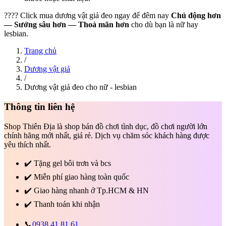
???? Click mua dương vật giả đeo ngay để đêm nay
Chủ động hơn
— Sướng sâu hơn — Thoả mãn hơn
cho dù bạn là nữ hay
lesbian.
Trang chủ
/
Dương vật giả
/
Dương vật giả đeo cho nữ - lesbian
Thông tin liên hệ
Shop Thiên Địa là shop bán đồ chơi tình dục, đồ chơi người lớn
chính hãng mới nhất, giá rẻ. Dịch vụ chăm sóc khách hàng được
yêu thích nhất.
✔️
Tặng gel bôi trơn và bcs
✔️
Miễn phí giao hàng toàn quốc
✔️
Giao hàng nhanh ở Tp.HCM & HN
✔️
Thanh toán khi nhận
📞
0938.41.81.61