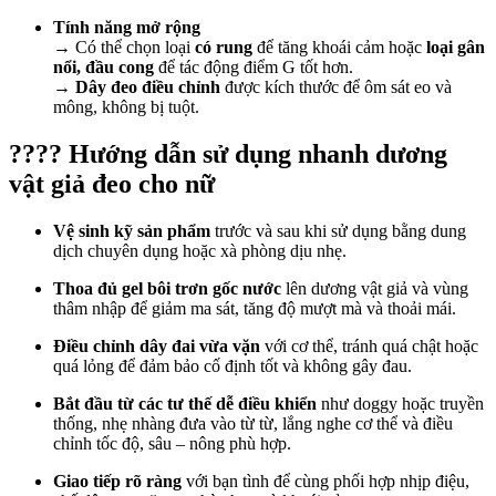
Tính năng mở rộng
→ Có thể chọn loại
có rung
để tăng khoái cảm hoặc
loại gân
nổi, đầu cong
để tác động điểm G tốt hơn.
→
Dây đeo điều chỉnh
được kích thước để ôm sát eo và
mông, không bị tuột.
????️ Hướng dẫn sử dụng nhanh dương
vật giả đeo cho nữ
Vệ sinh kỹ sản phẩm
trước và sau khi sử dụng bằng dung
dịch chuyên dụng hoặc xà phòng dịu nhẹ.
Thoa đủ gel bôi trơn gốc nước
lên dương vật giả và vùng
thâm nhập để giảm ma sát, tăng độ mượt mà và thoải mái.
Điều chỉnh dây đai vừa vặn
với cơ thể, tránh quá chật hoặc
quá lỏng để đảm bảo cố định tốt và không gây đau.
Bắt đầu từ các tư thế dễ điều khiển
như doggy hoặc truyền
thống, nhẹ nhàng đưa vào từ từ, lắng nghe cơ thể và điều
chỉnh tốc độ, sâu – nông phù hợp.
Giao tiếp rõ ràng
với bạn tình để cùng phối hợp nhịp điệu,