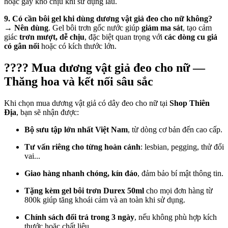
hoặc gây khó chịu khi sử dụng lâu.
9. Có cần bôi gel khi dùng dương vật giả đeo cho nữ không?
→
Nên dùng
. Gel bôi trơn gốc nước giúp
giảm ma sát
, tạo cảm
giác
trơn mượt, dễ chịu
, đặc biệt quan trọng với
các dòng cu giả
có gân nổi
hoặc có kích thước lớn.
???? Mua dương vật giả đeo cho nữ —
Thăng hoa và kết nối sâu sắc
Khi chọn mua dương vật giả có dây đeo cho nữ tại
Shop Thiên
Địa
, bạn sẽ nhận được:
Bộ sưu tập lớn nhất Việt Nam
, từ dòng cơ bản đến cao cấp.
Tư vấn riêng cho từng hoàn cảnh
: lesbian, pegging, thử đổi
vai...
Giao hàng nhanh chóng, kín đáo
, đảm bảo bí mật thông tin.
Tặng kèm gel bôi trơn Durex 50ml
cho mọi đơn hàng từ
800k giúp tăng khoái cảm và an toàn khi sử dụng.
Chính sách đổi trả trong 3 ngày
, nếu không phù hợp kích
thước hoặc chất liệu.