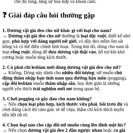
chế độ rung, tăng sự hòa hợp và khoái cảm.
❓ Giải đáp câu hỏi thường gặp
1. Dương vật giả đeo cho nữ khác gì với loại cho nam?
→
Dương vật giả đeo cho nữ
thường là
loại đặc ruột
, thiết kế nhỏ
gọn,
phù hợp với dáng người nữ giới
, có dây đeo mềm ôm sát
hông và có thể điều chỉnh linh hoạt. Trong khi đó, dòng cho nam là
loại
rỗng ruột
, dùng để
đưa dương vật thật vào
, hỗ trợ khi khó
cương hoặc muốn tăng kích thước.
2. Có phải chỉ lesbian mới dùng dương vật giả đeo cho nữ?
→ Không. Dòng này dành cho
nhiều đối tượng
: nữ muốn
chủ
động thâm nhập bạn tình nam qua đường hậu môn
(pegging),
cặp đôi lesbian
muốn
thâm nhập sâu
, hay đơn giản là những
người yêu thích
trải nghiệm mới mẻ
trong quan hệ.
3. Chơi pegging có gây đau cho nam không?
→ Nếu
chọn loại phù hợp, kích thước vừa phải
,
bôi trơn đủ
và
chơi đúng cách thì cảm giác sẽ dễ chịu, thậm chí kích thích tuyến
tiền liệt rất rõ.
4. Chọn loại nào cho cặp đôi nữ muốn cùng lên đỉnh một lúc?
→ Nên chọn
dương vật giả đeo 2 đầu ngược nhau
hoặc
cu giả