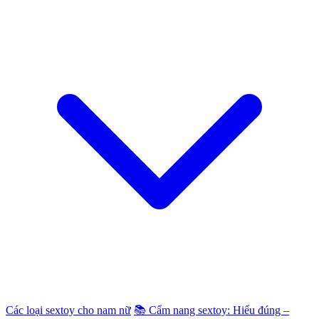
Các loại sextoy cho nam nữ
📚 Cẩm nang sextoy: Hiểu đúng –