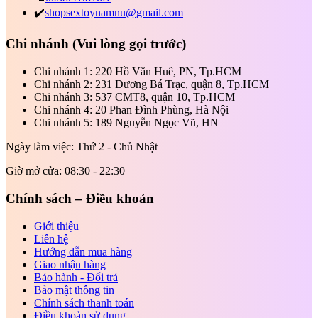
✔️
shopsextoynamnu@gmail.com
Chi nhánh
(Vui lòng gọi trước)
Chi nhánh 1: 220 Hồ Văn Huê, PN, Tp.HCM
Chi nhánh 2: 231 Dương Bá Trạc, quận 8, Tp.HCM
Chi nhánh 3: 537 CMT8, quận 10, Tp.HCM
Chi nhánh 4: 20 Phan Đình Phùng, Hà Nội
Chi nhánh 5: 189 Nguyễn Ngọc Vũ, HN
Ngày làm việc: Thứ 2 - Chủ Nhật
Giờ mở cửa: 08:30 - 22:30
Chính sách – Điều khoản
Giới thiệu
Liên hệ
Hướng dẫn mua hàng
Giao nhận hàng
Bảo hành - Đổi trả
Bảo mật thông tin
Chính sách thanh toán
Điều khoản sử dụng