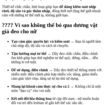
Thiết kế chắc chắn, linh hoạt giúp bạn
dễ dàng kiểm soát nhịp
chơi, độ sâu và góc thâm nhập
, đồng thời mở rộng thế giới khoái
cảm với những tư thế mới lạ, không giới hạn.
???? Vì sao không thể bỏ qua dương vật
giả đeo cho nữ
Tạo cảm giác quyền lực và kiểm soát
→ Bạn là người làm
chủ nhịp độ, độ sâu và cách di chuyển.
Tận hưởng mọi tư thế
→ Dây đeo chắc chắn, điều chỉnh
ôm khít giúp bạn thử nghiệm tư thế quỳ, đứng, nằm… đều
không lo rơi tuột.
Dễ sử dụng, điều chỉnh
→ Dây đeo thiết kế thông minh với
nhiều mức điều chỉnh phù hợp nhiều vóc dáng, giảm thiểu
cảm giác khó chịu, tăng sự tự tin khi sử dụng.
Mang lại khoái cảm thực sự cho cả 2
→ Không chỉ là một
món “đạo cụ” cho vui mắt.
Kết nối đôi lứa thăng hoa
từ cặp đôi nam - nữ muốn hoán
đổi vai trò đến lesbian sẽ gắn kết thể xác sâu sắc.