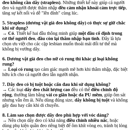
đeo không cần dây (strapless)
. Những thiết kế này giúp cả người
đeo và người được thâm nhập
đều cảm nhận khoái cảm trực tiếp
,
tăng sự kết nối và dễ "lên đỉnh" cùng lúc.
5. Strapless (dương vật giả đeo không dây) có thực sự giữ chắc
khi sử dụng?
→
Có
. Thiết kế hai đầu thông minh giúp
một đầu cố định trong
cơ thể người đeo
,
đầu còn lại thâm nhập bạn tình
. Đây là lựa
chọn ưu việt cho các cặp lesbian muốn thoải mái đổi tư thế mà
không bị vướng dây.
6. Dương vật giả đeo cho nữ có rung thì khác gì loại không
rung?
→
Loại có rung
tạo cảm giác mạnh mẽ hơn khi thâm nhập, đặc biệt
hữu ích cho cả người đeo lẫn người nhận.
7. Dây đeo có bị tuột hoặc cấn đau khi sử dụng không?
→ Các loại
dây đeo chất lượng cao
đều có thể
điều chỉnh độ
rộng
, thường làm bằng
vải co giãn hoặc da PU mềm
, giúp ôm sát
nhưng vẫn êm ái. Nếu dùng đúng size,
dây không bị tuột
và không
gây đau hay cấn khi di chuyển.
8. Làm sao chọn được dây đeo phù hợp với vóc dáng?
→ Nên chọn dây đeo có khả năng
điều chỉnh nhiều nấc
, hoặc
dùng phụ kiện quần đeo riêng biệt để ôm khít vòng eo, tránh bị lỏng