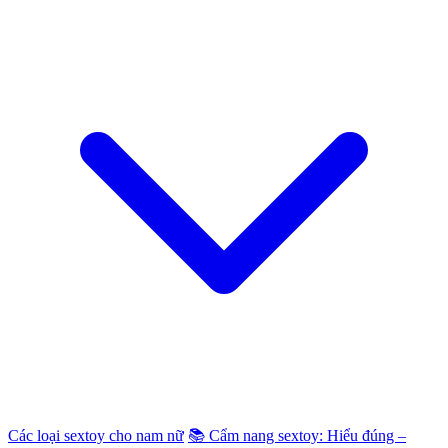
Các loại sextoy cho nam nữ
📚 Cẩm nang sextoy: Hiểu đúng –