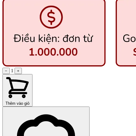
1
−
+
Thêm vào giỏ