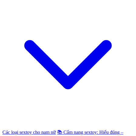
Các loại sextoy cho nam nữ
📚 Cẩm nang sextoy: Hiểu đúng –