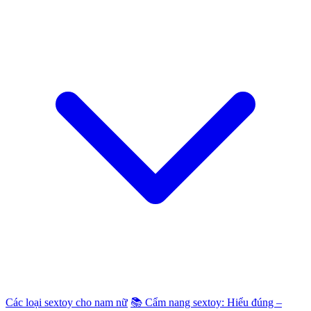
Các loại sextoy cho nam nữ
📚 Cẩm nang sextoy: Hiểu đúng –