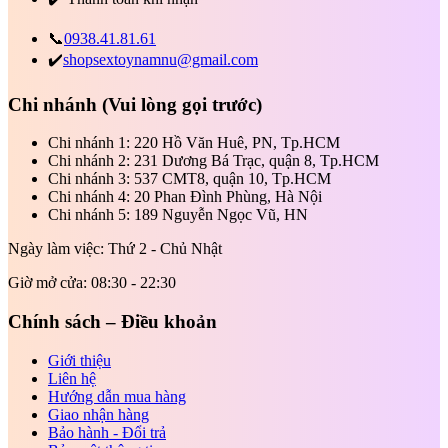
📞
0938.41.81.61
✔️
shopsextoynamnu@gmail.com
Chi nhánh
(Vui lòng gọi trước)
Chi nhánh 1: 220 Hồ Văn Huê, PN, Tp.HCM
Chi nhánh 2: 231 Dương Bá Trạc, quận 8, Tp.HCM
Chi nhánh 3: 537 CMT8, quận 10, Tp.HCM
Chi nhánh 4: 20 Phan Đình Phùng, Hà Nội
Chi nhánh 5: 189 Nguyễn Ngọc Vũ, HN
Ngày làm việc: Thứ 2 - Chủ Nhật
Giờ mở cửa: 08:30 - 22:30
Chính sách – Điều khoản
Giới thiệu
Liên hệ
Hướng dẫn mua hàng
Giao nhận hàng
Bảo hành - Đổi trả