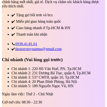
chính hãng mới nhất, giá rẻ. Dịch vụ chăm sóc khách hàng được
yêu thích nhất.
✔️
Tặng gel bôi trơn và bcs
✔️
Miễn phí giao hàng toàn quốc
✔️
Giao hàng nhanh ở Tp.HCM & HN
✔️
Thanh toán khi nhận
📞
0938.41.81.61
✔️
shopsextoynamnu@gmail.com
Chi nhánh
(Vui lòng gọi trước)
Chi nhánh 1: 220 Hồ Văn Huê, PN, Tp.HCM
Chi nhánh 2: 231 Dương Bá Trạc, quận 8, Tp.HCM
Chi nhánh 3: 537 CMT8, quận 10, Tp.HCM
Chi nhánh 4: 20 Phan Đình Phùng, Hà Nội
Chi nhánh 5: 189 Nguyễn Ngọc Vũ, HN
Ngày làm việc: Thứ 2 - Chủ Nhật
Giờ mở cửa: 08:30 - 22:30