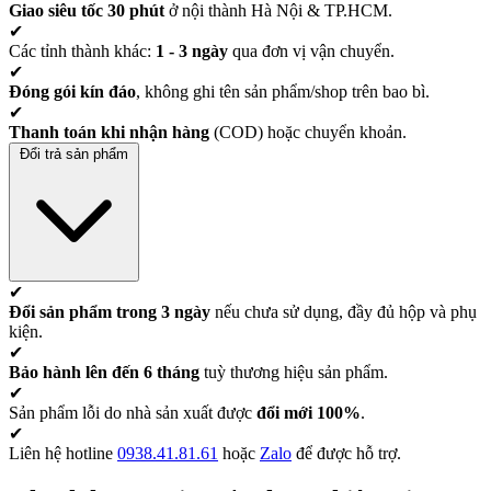
Giao siêu tốc 30 phút
ở nội thành Hà Nội & TP.HCM.
✔
Các tỉnh thành khác:
1 - 3 ngày
qua đơn vị vận chuyển.
✔
Đóng gói kín đáo
, không ghi tên sản phẩm/shop trên bao bì.
✔
Thanh toán khi nhận hàng
(COD) hoặc chuyển khoản.
Đổi trả sản phẩm
✔
Đổi sản phẩm trong 3 ngày
nếu chưa sử dụng, đầy đủ hộp và phụ
kiện.
✔
Bảo hành lên đến 6 tháng
tuỳ thương hiệu sản phẩm.
✔
Sản phẩm lỗi do nhà sản xuất được
đổi mới 100%
.
✔
Liên hệ hotline
0938.41.81.61
hoặc
Zalo
để được hỗ trợ.