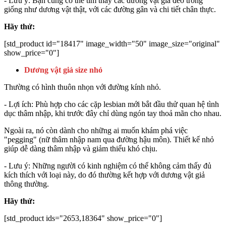
- Lưu ý: Bạn cũng có thể tìm thấy các dương vật giả đeo trông
giống như dương vật thật, với các đường gân và chi tiết chân thực.
Hãy thử:
[std_product id="18417" image_width="50" image_size="original"
show_price="0"]
Dương vật giả size nhỏ
Thường có hình thuôn nhọn với đường kính nhỏ.
- Lợi ích: Phù hợp cho các cặp lesbian mới bắt đầu thử quan hệ tình
dục thâm nhập, khi trước đây chỉ dùng ngón tay thoả mãn cho nhau.
Ngoài ra, nó còn dành cho những ai muốn khám phá việc
"pegging" (nữ thâm nhập nam qua đường hậu môn). Thiết kế nhỏ
giúp dễ dàng thâm nhập và giảm thiểu khó chịu.
- Lưu ý: Những người có kinh nghiệm có thể không cảm thấy đủ
kích thích với loại này, do đó thường kết hợp với dương vật giả
thông thường.
Hãy thử:
[std_product ids="2653,18364" show_price="0"]