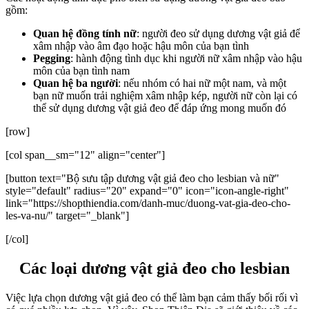
gồm:
Quan hệ đồng tính nữ
: người đeo sử dụng dương vật giả để
xâm nhập vào âm đạo hoặc hậu môn của bạn tình
Pegging
: hành động tình dục khi người nữ xâm nhập vào hậu
môn của bạn tình nam
Quan hệ ba người
: nếu nhóm có hai nữ một nam, và một
bạn nữ muốn trải nghiệm xâm nhập kép, người nữ còn lại có
thể sử dụng dương vật giả đeo để đáp ứng mong muốn đó
[row]
[col span__sm="12" align="center"]
[button text="Bộ sưu tập dương vật giả đeo cho lesbian và nữ"
style="default" radius="20" expand="0" icon="icon-angle-right"
link="https://shopthiendia.com/danh-muc/duong-vat-gia-deo-cho-
les-va-nu/" target="_blank"]
[/col]
Các loại dương vật giả đeo cho lesbian
Việc lựa chọn dương vật giả đeo có thể làm bạn cảm thấy bối rối vì