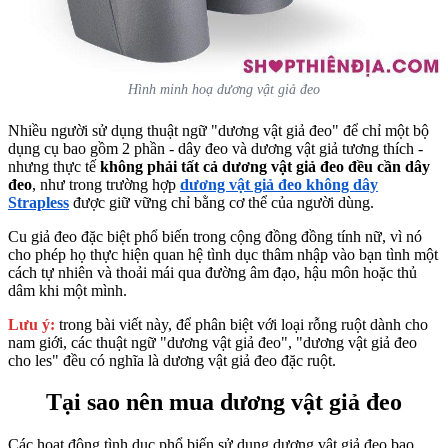
Hình minh hoạ dương vật giả đeo
Nhiều người sử dụng thuật ngữ "dương vật giả đeo" để chỉ một bộ
dụng cụ bao gồm 2 phần - dây đeo và dương vật giả tương thích -
nhưng thực tế
không phải tất cả dương vật giả đeo đều cần dây
đeo
, như trong trường hợp
dương vật giả đeo không dây
Strapless
được giữ vững chỉ bằng cơ thể của người dùng.
Cu giả đeo đặc biệt phổ biến trong cộng đồng đồng tính nữ, vì nó
cho phép họ thực hiện quan hệ tình dục thâm nhập vào bạn tình một
cách tự nhiên và thoải mái qua đường âm đạo, hậu môn hoặc thủ
dâm khi một mình.
Lưu ý:
trong bài viết này, để phân biệt với loại rỗng ruột dành cho
nam giới, các thuật ngữ "dương vật giả đeo", "dương vật giả đeo
cho les" đều có nghĩa là dương vật giả đeo đặc ruột.
Tại sao nên mua dương vật giả đeo
Các hoạt động tình dục phổ biến sử dụng dương vật giả đeo bao