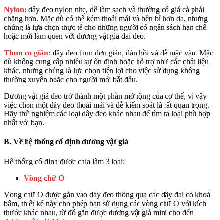
Nylon:
dây đeo nylon nhẹ, dễ làm sạch và thường có giá cả phải
chăng hơn. Mặc dù có thể kém thoải mái và bền bỉ hơn da, nhưng
chúng là lựa chọn thực tế cho những người có ngân sách hạn chế
hoặc mới làm quen với dương vật giả đai đeo.
Thun co giãn:
dây đeo thun đơn giản, đàn hồi và dễ mặc vào. Mặc
dù không cung cấp nhiều sự ổn định hoặc hỗ trợ như các chất liệu
khác, nhưng chúng là lựa chọn tiện lợi cho việc sử dụng không
thường xuyên hoặc cho người mới bắt đầu.
Dương vật giả đeo trở thành một phần mở rộng của cơ thể, vì vậy
việc chọn một dây đeo thoải mái và dễ kiểm soát là rất quan trọng.
Hãy thử nghiệm các loại dây đeo khác nhau để tìm ra loại phù hợp
nhất với bạn.
B. Về hệ thống cố định dương vật giả
Hệ thống cố định được chia làm 3 loại:
Vòng chữ O
Vòng chữ O được gắn vào dây đeo thông qua các dây đai có khoá
bấm, thiết kế này cho phép bạn sử dụng các vòng chữ O với kích
thước khác nhau, từ đó gắn được dương vật giả mini cho đến