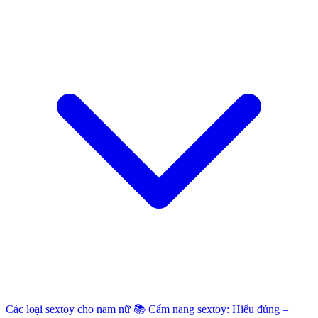
Các loại sextoy cho nam nữ
📚 Cẩm nang sextoy: Hiểu đúng –