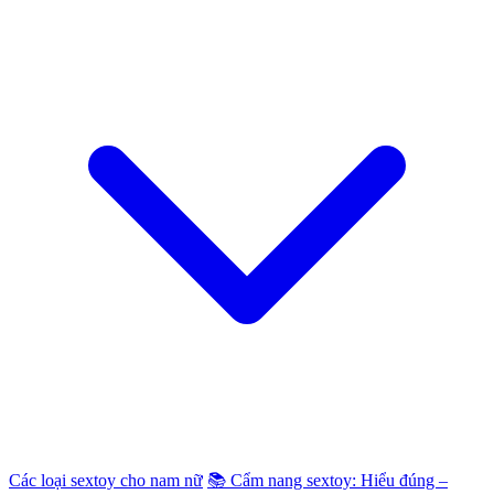
Các loại sextoy cho nam nữ
📚 Cẩm nang sextoy: Hiểu đúng –