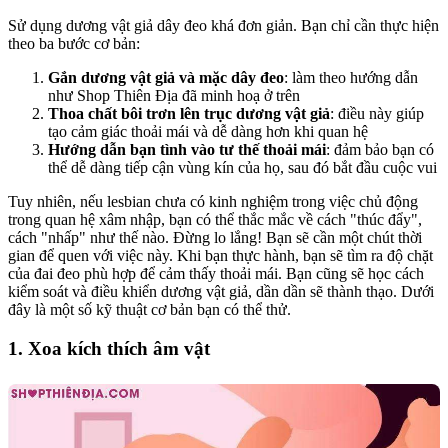
Sử dụng dương vật giả dây đeo khá đơn giản. Bạn chỉ cần thực hiện
theo ba bước cơ bản:
Gắn dương vật giả và mặc dây đeo
: làm theo hướng dẫn
như Shop Thiên Địa đã minh hoạ ở trên
Thoa chất bôi trơn lên trục dương vật giả
: điều này giúp
tạo cảm giác thoải mái và dễ dàng hơn khi quan hệ
Hướng dẫn bạn tình vào tư thế thoải mái
: đảm bảo bạn có
thể dễ dàng tiếp cận vùng kín của họ, sau đó bắt đầu cuộc vui
Tuy nhiên, nếu lesbian chưa có kinh nghiệm trong việc chủ động
trong quan hệ xâm nhập, bạn có thể thắc mắc về cách "thúc đẩy",
cách "nhấp" như thế nào. Đừng lo lắng! Bạn sẽ cần một chút thời
gian để quen với việc này. Khi bạn thực hành, bạn sẽ tìm ra độ chặt
của đai đeo phù hợp để cảm thấy thoải mái. Bạn cũng sẽ học cách
kiểm soát và điều khiển dương vật giả, dần dần sẽ thành thạo. Dưới
đây là một số kỹ thuật cơ bản bạn có thể thử.
1. Xoa kích thích âm vật