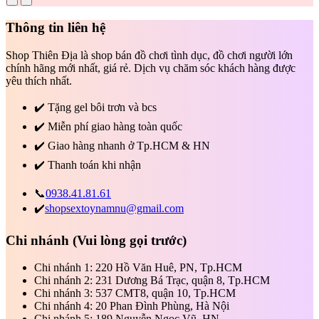
Thông tin liên hệ
Shop Thiên Địa là shop bán đồ chơi tình dục, đồ chơi người lớn
chính hãng mới nhất, giá rẻ. Dịch vụ chăm sóc khách hàng được
yêu thích nhất.
✔️
Tặng gel bôi trơn và bcs
✔️
Miễn phí giao hàng toàn quốc
✔️
Giao hàng nhanh ở Tp.HCM & HN
✔️
Thanh toán khi nhận
📞
0938.41.81.61
✔️
shopsextoynamnu@gmail.com
Chi nhánh
(Vui lòng gọi trước)
Chi nhánh 1: 220 Hồ Văn Huê, PN, Tp.HCM
Chi nhánh 2: 231 Dương Bá Trạc, quận 8, Tp.HCM
Chi nhánh 3: 537 CMT8, quận 10, Tp.HCM
Chi nhánh 4: 20 Phan Đình Phùng, Hà Nội
Chi nhánh 5: 189 Nguyễn Ngọc Vũ, HN