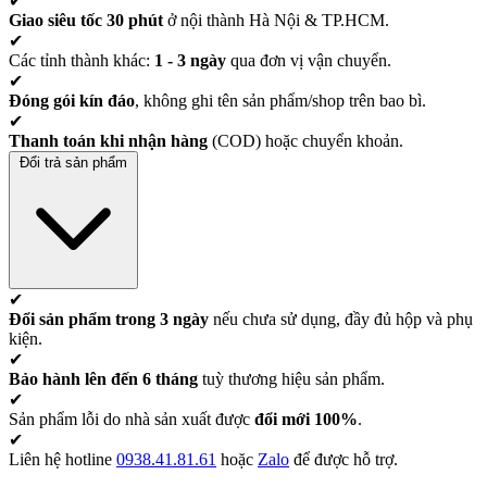
✔
Giao siêu tốc 30 phút
ở nội thành Hà Nội & TP.HCM.
✔
Các tỉnh thành khác:
1 - 3 ngày
qua đơn vị vận chuyển.
✔
Đóng gói kín đáo
, không ghi tên sản phẩm/shop trên bao bì.
✔
Thanh toán khi nhận hàng
(COD) hoặc chuyển khoản.
Đổi trả sản phẩm
✔
Đổi sản phẩm trong 3 ngày
nếu chưa sử dụng, đầy đủ hộp và phụ
kiện.
✔
Bảo hành lên đến 6 tháng
tuỳ thương hiệu sản phẩm.
✔
Sản phẩm lỗi do nhà sản xuất được
đổi mới 100%
.
✔
Liên hệ hotline
0938.41.81.61
hoặc
Zalo
để được hỗ trợ.