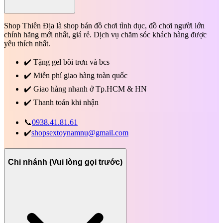
Shop Thiên Địa là shop bán đồ chơi tình dục, đồ chơi người lớn
chính hãng mới nhất, giá rẻ. Dịch vụ chăm sóc khách hàng được
yêu thích nhất.
✔️
Tặng gel bôi trơn và bcs
✔️
Miễn phí giao hàng toàn quốc
✔️
Giao hàng nhanh ở Tp.HCM & HN
✔️
Thanh toán khi nhận
📞
0938.41.81.61
✔️
shopsextoynamnu@gmail.com
Chi nhánh (Vui lòng gọi trước)