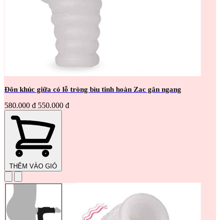
Đôn khúc giữa có lỗ tròng bìu tinh hoàn Zac gân ngang
580.000 đ
550.000 đ
THÊM VÀO GIỎ