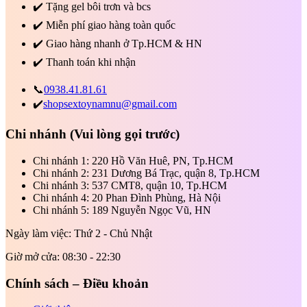
✔️
Tặng gel bôi trơn và bcs
✔️
Miễn phí giao hàng toàn quốc
✔️
Giao hàng nhanh ở Tp.HCM & HN
✔️
Thanh toán khi nhận
📞
0938.41.81.61
✔️
shopsextoynamnu@gmail.com
Chi nhánh
(Vui lòng gọi trước)
Chi nhánh 1: 220 Hồ Văn Huê, PN, Tp.HCM
Chi nhánh 2: 231 Dương Bá Trạc, quận 8, Tp.HCM
Chi nhánh 3: 537 CMT8, quận 10, Tp.HCM
Chi nhánh 4: 20 Phan Đình Phùng, Hà Nội
Chi nhánh 5: 189 Nguyễn Ngọc Vũ, HN
Ngày làm việc: Thứ 2 - Chủ Nhật
Giờ mở cửa: 08:30 - 22:30
Chính sách – Điều khoản