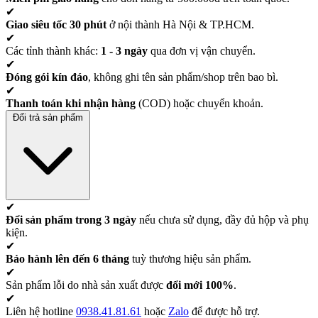
✔
Giao siêu tốc 30 phút
ở nội thành Hà Nội & TP.HCM.
✔
Các tỉnh thành khác:
1 - 3 ngày
qua đơn vị vận chuyển.
✔
Đóng gói kín đáo
, không ghi tên sản phẩm/shop trên bao bì.
✔
Thanh toán khi nhận hàng
(COD) hoặc chuyển khoản.
Đổi trả sản phẩm
✔
Đổi sản phẩm trong 3 ngày
nếu chưa sử dụng, đầy đủ hộp và phụ
kiện.
✔
Bảo hành lên đến 6 tháng
tuỳ thương hiệu sản phẩm.
✔
Sản phẩm lỗi do nhà sản xuất được
đổi mới 100%
.
✔
Liên hệ hotline
0938.41.81.61
hoặc
Zalo
để được hỗ trợ.