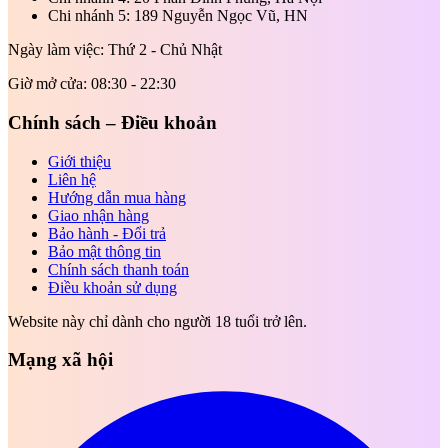
Chi nhánh 5: 189 Nguyễn Ngọc Vũ, HN
Ngày làm việc: Thứ 2 - Chủ Nhật
Giờ mở cửa: 08:30 - 22:30
Chính sách – Điều khoản
Giới thiệu
Liên hệ
Hướng dẫn mua hàng
Giao nhận hàng
Bảo hành - Đổi trả
Bảo mật thông tin
Chính sách thanh toán
Điều khoản sử dụng
Website này chỉ dành cho người 18 tuổi trở lên.
Mạng xã hội