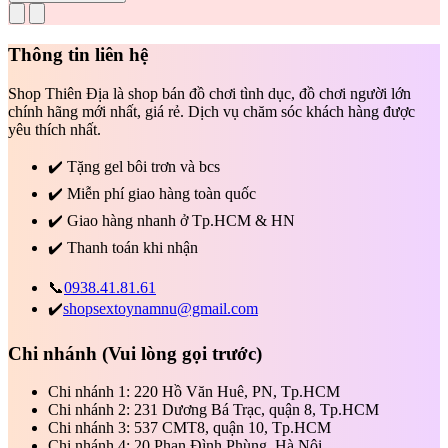
Thông tin liên hệ
Shop Thiên Địa là shop bán đồ chơi tình dục, đồ chơi người lớn
chính hãng mới nhất, giá rẻ. Dịch vụ chăm sóc khách hàng được
yêu thích nhất.
✔️
Tặng gel bôi trơn và bcs
✔️
Miễn phí giao hàng toàn quốc
✔️
Giao hàng nhanh ở Tp.HCM & HN
✔️
Thanh toán khi nhận
📞
0938.41.81.61
✔️
shopsextoynamnu@gmail.com
Chi nhánh
(Vui lòng gọi trước)
Chi nhánh 1: 220 Hồ Văn Huê, PN, Tp.HCM
Chi nhánh 2: 231 Dương Bá Trạc, quận 8, Tp.HCM
Chi nhánh 3: 537 CMT8, quận 10, Tp.HCM
Chi nhánh 4: 20 Phan Đình Phùng, Hà Nội