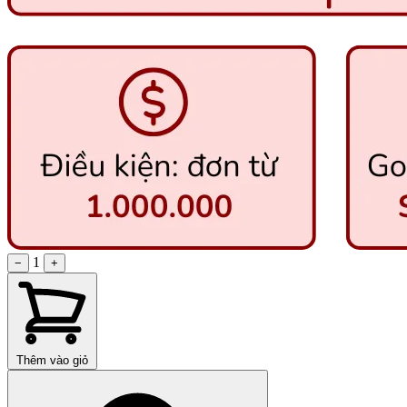
1
−
+
Thêm vào giỏ