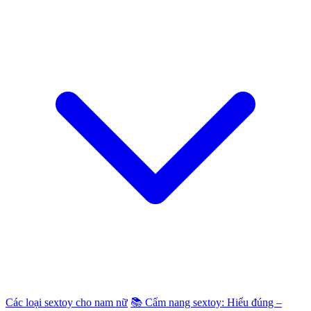
Các loại sextoy cho nam nữ
📚 Cẩm nang sextoy: Hiểu đúng –