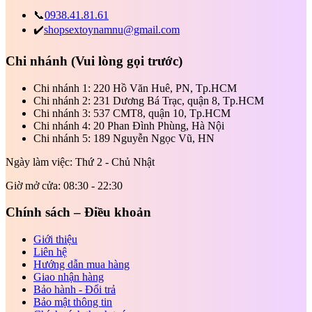
📞
0938.41.81.61
✔️
shopsextoynamnu@gmail.com
Chi nhánh
(Vui lòng gọi trước)
Chi nhánh 1: 220 Hồ Văn Huê, PN, Tp.HCM
Chi nhánh 2: 231 Dương Bá Trạc, quận 8, Tp.HCM
Chi nhánh 3: 537 CMT8, quận 10, Tp.HCM
Chi nhánh 4: 20 Phan Đình Phùng, Hà Nội
Chi nhánh 5: 189 Nguyễn Ngọc Vũ, HN
Ngày làm việc: Thứ 2 - Chủ Nhật
Giờ mở cửa: 08:30 - 22:30
Chính sách – Điều khoản
Giới thiệu
Liên hệ
Hướng dẫn mua hàng
Giao nhận hàng
Bảo hành - Đổi trả
Bảo mật thông tin