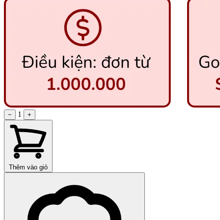
1
−
+
Thêm vào giỏ