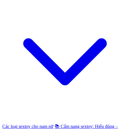
Các loại sextoy cho nam nữ
📚 Cẩm nang sextoy: Hiểu đúng –