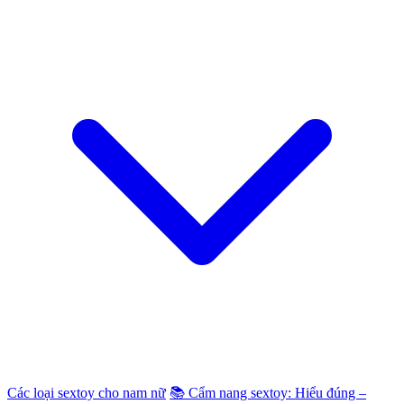
Các loại sextoy cho nam nữ
📚 Cẩm nang sextoy: Hiểu đúng –