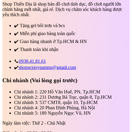
Shop Thiên Địa là shop bán đồ chơi tình dục, đồ chơi người lớn
chính hãng mới nhất, giá rẻ. Dịch vụ chăm sóc khách hàng được
yêu thích nhất.
✔️
Tặng gel bôi trơn và bcs
✔️
Miễn phí giao hàng toàn quốc
✔️
Giao hàng nhanh ở Tp.HCM & HN
✔️
Thanh toán khi nhận
📞
0938.41.81.61
✔️
shopsextoynamnu@gmail.com
Chi nhánh
(Vui lòng gọi trước)
Chi nhánh 1: 220 Hồ Văn Huê, PN, Tp.HCM
Chi nhánh 2: 231 Dương Bá Trạc, quận 8, Tp.HCM
Chi nhánh 3: 537 CMT8, quận 10, Tp.HCM
Chi nhánh 4: 20 Phan Đình Phùng, Hà Nội
Chi nhánh 5: 189 Nguyễn Ngọc Vũ, HN
Ngày làm việc: Thứ 2 - Chủ Nhật