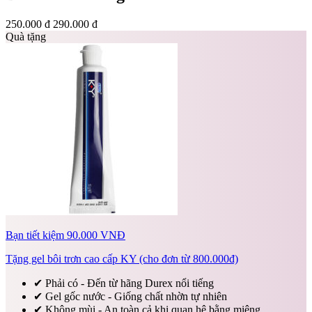
250.000 đ
290.000 đ
Quà tặng
Bạn tiết kiệm 90.000 VNĐ
Tặng gel bôi trơn cao cấp KY (cho đơn từ 800.000đ)
✔
Phải có - Đến từ hãng Durex nổi tiếng
✔
Gel gốc nước - Giống chất nhờn tự nhiên
✔
Không mùi - An toàn cả khi quan hệ bằng miệng