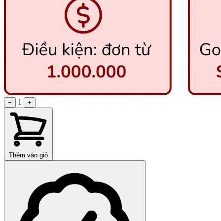
1
−
+
Thêm vào giỏ