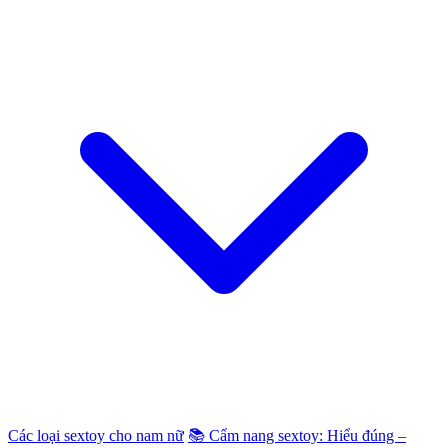
Các loại sextoy cho nam nữ
📚 Cẩm nang sextoy: Hiểu đúng –