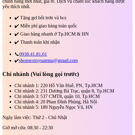
chính hãng mới nhất, giá rẻ. Dịch vụ chăm sóc khách hàng được
yêu thích nhất.
✔️
Tặng gel bôi trơn và bcs
✔️
Miễn phí giao hàng toàn quốc
✔️
Giao hàng nhanh ở Tp.HCM & HN
✔️
Thanh toán khi nhận
📞
0938.41.81.61
✔️
shopsextoynamnu@gmail.com
Chi nhánh
(Vui lòng gọi trước)
Chi nhánh 1: 220 Hồ Văn Huê, PN, Tp.HCM
Chi nhánh 2: 231 Dương Bá Trạc, quận 8, Tp.HCM
Chi nhánh 3: 537 CMT8, quận 10, Tp.HCM
Chi nhánh 4: 20 Phan Đình Phùng, Hà Nội
Chi nhánh 5: 189 Nguyễn Ngọc Vũ, HN
Ngày làm việc: Thứ 2 - Chủ Nhật
Giờ mở cửa: 08:30 - 22:30