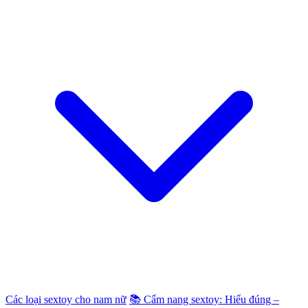
Các loại sextoy cho nam nữ
📚 Cẩm nang sextoy: Hiểu đúng –