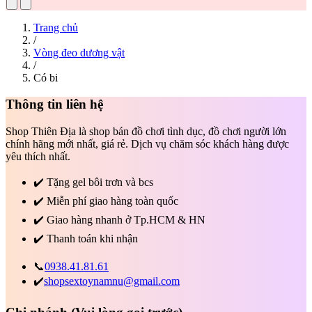
Trang chủ
/
Vòng đeo dương vật
/
Có bi
Thông tin liên hệ
Shop Thiên Địa là shop bán đồ chơi tình dục, đồ chơi người lớn
chính hãng mới nhất, giá rẻ. Dịch vụ chăm sóc khách hàng được
yêu thích nhất.
✔️
Tặng gel bôi trơn và bcs
✔️
Miễn phí giao hàng toàn quốc
✔️
Giao hàng nhanh ở Tp.HCM & HN
✔️
Thanh toán khi nhận
📞
0938.41.81.61
✔️
shopsextoynamnu@gmail.com