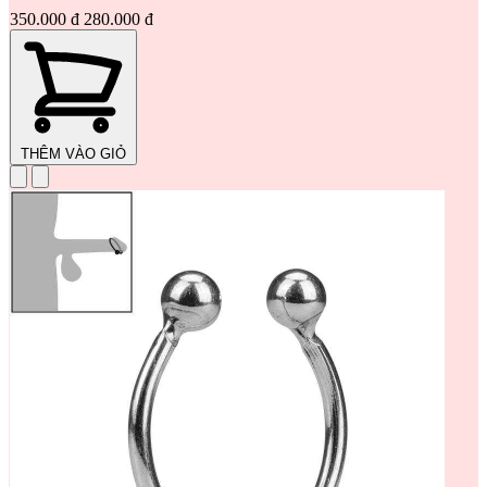
350.000 đ
280.000 đ
THÊM VÀO GIỎ