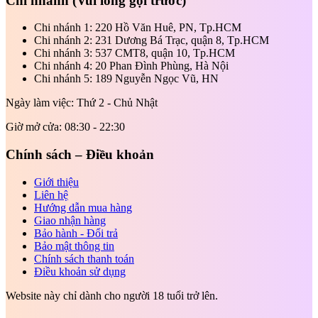
Chi nhánh
(Vui lòng gọi trước)
Chi nhánh 1: 220 Hồ Văn Huê, PN, Tp.HCM
Chi nhánh 2: 231 Dương Bá Trạc, quận 8, Tp.HCM
Chi nhánh 3: 537 CMT8, quận 10, Tp.HCM
Chi nhánh 4: 20 Phan Đình Phùng, Hà Nội
Chi nhánh 5: 189 Nguyễn Ngọc Vũ, HN
Ngày làm việc: Thứ 2 - Chủ Nhật
Giờ mở cửa: 08:30 - 22:30
Chính sách – Điều khoản
Giới thiệu
Liên hệ
Hướng dẫn mua hàng
Giao nhận hàng
Bảo hành - Đổi trả
Bảo mật thông tin
Chính sách thanh toán
Điều khoản sử dụng
Website này chỉ dành cho người 18 tuổi trở lên.