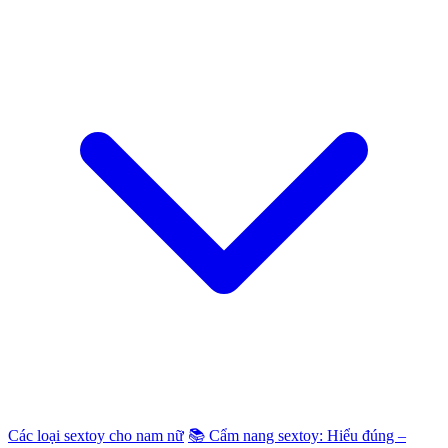
Các loại sextoy cho nam nữ
📚 Cẩm nang sextoy: Hiểu đúng –