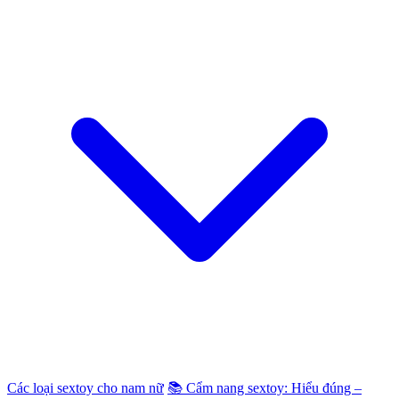
Các loại sextoy cho nam nữ
📚 Cẩm nang sextoy: Hiểu đúng –