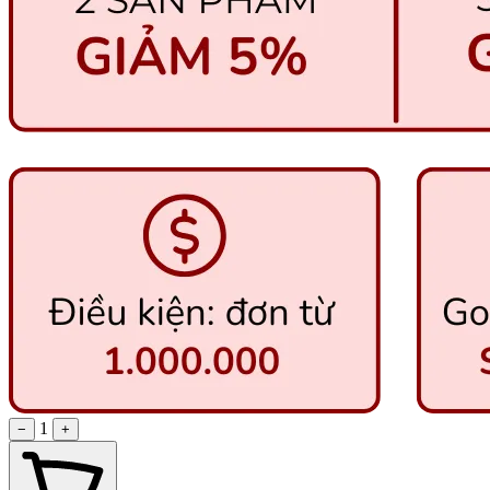
1
−
+