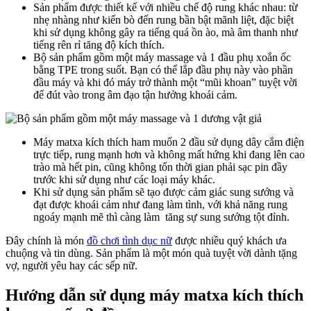
Sản phẩm được thiết kế với nhiều chế độ rung khác nhau: từ
nhẹ nhàng như kiến bò đến rung bần bật mãnh liệt, đặc biệt
khi sử dụng không gây ra tiếng quá ồn ào, mà âm thanh như
tiếng rên rỉ tăng độ kích thích.
Bộ sản phẩm gồm một máy massage và 1 đầu phụ xoắn ốc
bằng TPE trong suốt. Bạn có thể lắp đầu phụ này vào phần
đầu máy và khi đó máy trở thành một “mũi khoan” tuyệt vời
để đút vào trong âm đạo tận hưởng khoái cảm.
Máy matxa kích thích ham muốn 2 đầu sử dụng dây cắm điện
trực tiếp, rung mạnh hơn và không mất hứng khi đang lên cao
trào mà hết pin, cũng không tốn thời gian phải sạc pin đầy
trước khi sử dụng như các loại máy khác.
Khi sử dụng sản phẩm sẽ tạo được cảm giác sung sướng và
đạt được khoái cảm như đang làm tình, với khả năng rung
ngoáy mạnh mẽ thì càng làm tăng sự sung sướng tột đỉnh.
Đây chính là món
đồ chơi tình dục nữ
được nhiều quý khách ưa
chuộng và tin dùng. Sản phẩm là một món quà tuyệt vời dành tặng
vợ, người yêu hay các sếp nữ.
Hướng dẫn sử dụng máy matxa kích thích