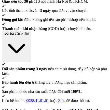
Giao siêu tốc 30 phút
ở nội thành Hà Nội & TP.HCM.
✔
Các tỉnh thành khác:
1 - 3 ngày
qua đơn vị vận chuyển.
✔
Đóng gói kín đáo
, không ghi tên sản phẩm/shop trên bao bì.
✔
Thanh toán khi nhận hàng
(COD) hoặc chuyển khoản.
Đổi trả sản phẩm
✔
Đổi sản phẩm trong 3 ngày
nếu chưa sử dụng, đầy đủ hộp và phụ
kiện.
✔
Bảo hành lên đến 6 tháng
tuỳ thương hiệu sản phẩm.
✔
Sản phẩm lỗi do nhà sản xuất được
đổi mới 100%
.
✔
Liên hệ hotline
0938.41.81.61
hoặc
Zalo
để được hỗ trợ.