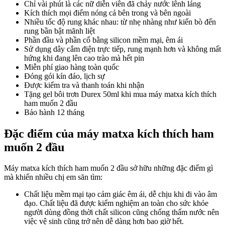
Chỉ vài phút là các nữ diễn viên đã chảy nước lênh láng
Kích thích mọi điểm nóng cả bên trong và bên ngoài
Nhiều tốc độ rung khác nhau: từ nhẹ nhàng như kiến bò đến
rung bần bật mãnh liệt
Phần đầu và phần cổ bằng silicon mềm mại, êm ái
Sử dụng dây cắm điện trực tiếp, rung mạnh hơn và không mất
hứng khi đang lên cao trào mà hết pin
Miễn phí giao hàng toàn quốc
Đóng gói kín đáo, lịch sự
Được kiểm tra và thanh toán khi nhận
Tặng gel bôi trơn Durex 50ml khi mua máy matxa kích thích
ham muốn 2 đầu
Bảo hành 12 tháng
Đặc điểm của máy matxa kích thích ham
muốn 2 đầu
Máy matxa kích thích ham muốn 2 đầu sở hữu những đặc điểm gì
mà khiến nhiều chị em săn tìm:
Chất liệu mềm mại tạo cảm giác êm ái, dễ chịu khi đi vào âm
đạo. Chất liệu đã được kiểm nghiệm an toàn cho sức khỏe
người dùng đồng thời chất silicon cũng chống thấm nước nên
việc vệ sinh cũng trở nên dễ dàng hơn bao giờ hết.