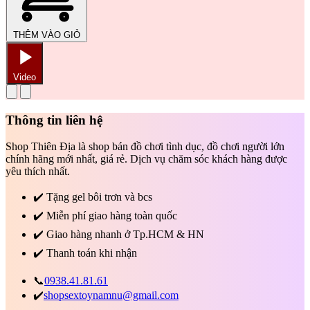
THÊM VÀO GIỎ
Video
Thông tin liên hệ
Shop Thiên Địa là shop bán đồ chơi tình dục, đồ chơi người lớn
chính hãng mới nhất, giá rẻ. Dịch vụ chăm sóc khách hàng được
yêu thích nhất.
✔️
Tặng gel bôi trơn và bcs
✔️
Miễn phí giao hàng toàn quốc
✔️
Giao hàng nhanh ở Tp.HCM & HN
✔️
Thanh toán khi nhận
📞
0938.41.81.61
✔️
shopsextoynamnu@gmail.com