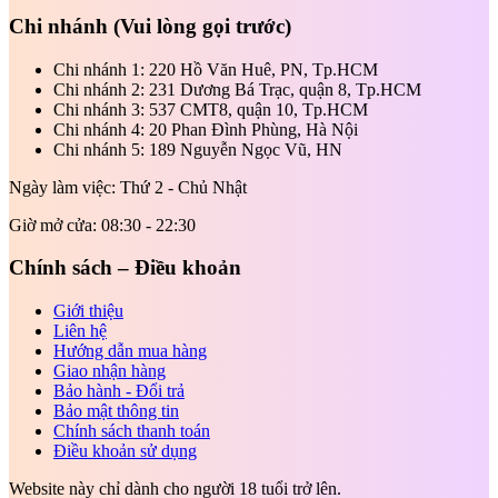
Chi nhánh
(Vui lòng gọi trước)
Chi nhánh 1: 220 Hồ Văn Huê, PN, Tp.HCM
Chi nhánh 2: 231 Dương Bá Trạc, quận 8, Tp.HCM
Chi nhánh 3: 537 CMT8, quận 10, Tp.HCM
Chi nhánh 4: 20 Phan Đình Phùng, Hà Nội
Chi nhánh 5: 189 Nguyễn Ngọc Vũ, HN
Ngày làm việc: Thứ 2 - Chủ Nhật
Giờ mở cửa: 08:30 - 22:30
Chính sách – Điều khoản
Giới thiệu
Liên hệ
Hướng dẫn mua hàng
Giao nhận hàng
Bảo hành - Đổi trả
Bảo mật thông tin
Chính sách thanh toán
Điều khoản sử dụng
Website này chỉ dành cho người 18 tuổi trở lên.