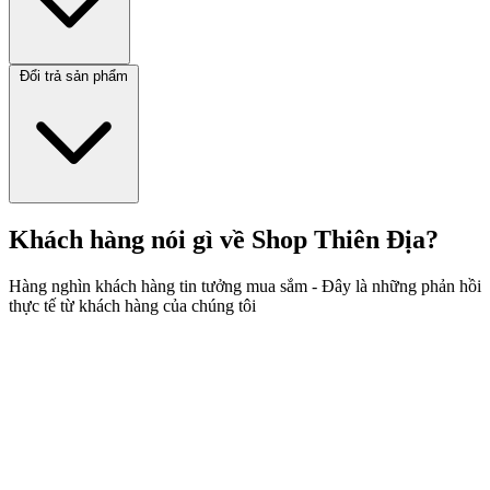
Đổi trả sản phẩm
Khách hàng nói gì về Shop Thiên Địa?
Hàng nghìn khách hàng tin tưởng mua sắm - Đây là những phản hồi
thực tế từ khách hàng của chúng tôi
💡 Tư vấn chuyên sâu
Tư vấn theo nhu cầu, cơ địa và mục đích sử dụng — Không bán cái
shop có, bán cái bạn cần.
🔒 Bảo mật tuyệt đối