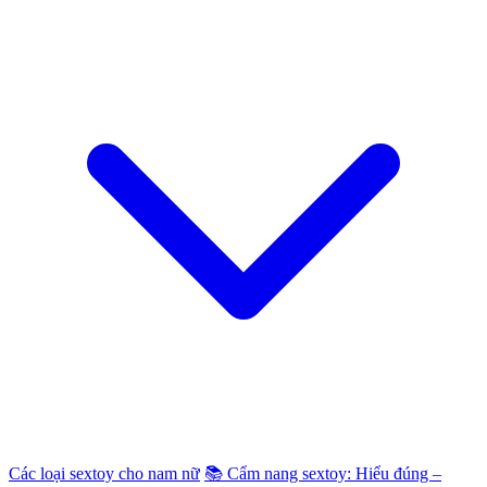
Các loại sextoy cho nam nữ
📚 Cẩm nang sextoy: Hiểu đúng –