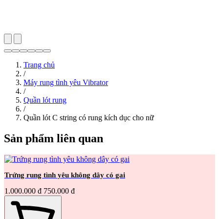
Khách cũ quay lại là thước đo trung thực nhất cho chất lượng sản
phẩm và dịch vụ — Luôn có những ưu đãi thay lời cảm ơn vì bạn
đã tin tưởng Shop Thiên Địa lần nữa!
Trang chủ
/
Máy rung tình yêu Vibrator
/
Quần lót rung
/
Quần lót C string có rung kích dục cho nữ
Sản phẩm liên quan
Trứng rung tình yêu không dây có gai
1.000.000 đ
750.000 đ