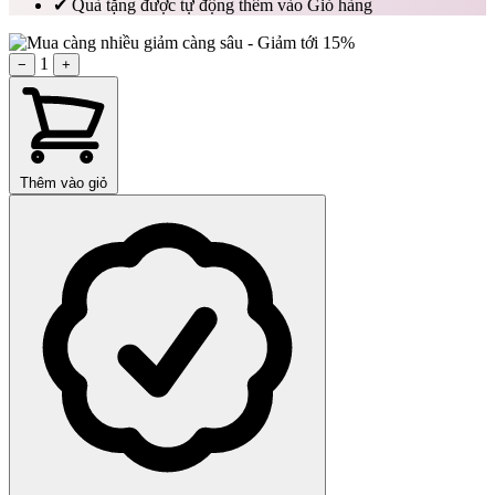
✔
Quà tặng được tự động thêm vào Giỏ hàng
1
−
+
Thêm vào giỏ