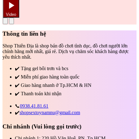
Video
Thông tin liên hệ
Shop Thiên Địa là shop bán đồ chơi tình dục, đồ chơi người lớn
chính hãng mới nhất, giá rẻ. Dịch vụ chăm sóc khách hàng được
yêu thích nhất.
✔️
Tặng gel bôi trơn và bcs
✔️
Miễn phí giao hàng toàn quốc
✔️
Giao hàng nhanh ở Tp.HCM & HN
✔️
Thanh toán khi nhận
📞
0938.41.81.61
✔️
shopsextoynamnu@gmail.com
Chi nhánh
(Vui lòng gọi trước)
Chi nhánh 1: 220 Hồ Văn Huê, PN, Tp.HCM