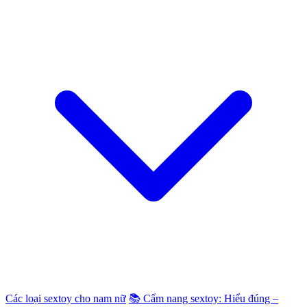
Các loại sextoy cho nam nữ
📚 Cẩm nang sextoy: Hiểu đúng –