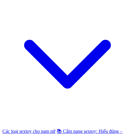
Các loại sextoy cho nam nữ
📚 Cẩm nang sextoy: Hiểu đúng –