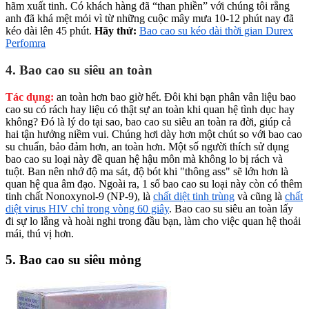
hãm xuất tinh. Có khách hàng đã “than phiền” với chúng tôi rằng
anh đã khá mệt mỏi vì từ những cuộc mây mưa 10-12 phút nay đã
kéo dài lên 45 phút.
Hãy thử:
Bao cao su kéo dài thời gian Durex
Perfomra
4. Bao cao su siêu an toàn
Tác dụng:
an toàn hơn bao giờ hết. Đôi khi bạn phân vân liệu bao
cao su có rách hay liệu có thật sự an toàn khi quan hệ tình dục hay
không? Đó là lý do tại sao, bao cao su siêu an toàn ra đời, giúp cả
hai tận hưởng niềm vui. Chúng hơi dày hơn một chút so với bao cao
su chuẩn, bảo đảm hơn, an toàn hơn. Một số người thích sử dụng
bao cao su loại này đề quan hệ hậu môn mà không lo bị rách và
tuột. Ban nên nhớ độ ma sát, độ bót khi "thông ass" sẽ lớn hơn là
quan hệ qua âm đạo. Ngoài ra, 1 số bao cao su loại này còn có thêm
tinh chất Nonoxynol-9 (NP-9), là
chất diệt tinh trùng
và cũng là
chất
diệt virus HIV chỉ trong vòng 60 giây
. Bao cao su siêu an toàn lấy
đi sự lo lắng và hoài nghi trong đầu bạn, làm cho việc quan hệ thoải
mái, thú vị hơn.
5. Bao cao su siêu mỏng