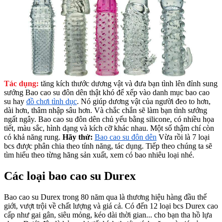
Tác dụng:
tăng kích thước dương vật và đưa bạn tình lên đỉnh sung
sướng Bao cao su đôn dên thật khó để xếp vào danh mục bao cao
su hay
đồ chơi tình dục
. Nó giúp dương vật của người đeo to hơn,
dài hơn, thâm nhập sâu hơn. Và chắc chắn sẽ làm bạn tình sướng
ngất ngây. Bao cao su đôn dên chủ yếu bằng silicone, có nhiều họa
tiết, màu sắc, hình dạng và kích cỡ khác nhau. Một số thậm chí còn
có khả năng rung.
Hãy thử:
Bao cao su đôn dên
Vừa rồi là 7 loại
bcs được phân chia theo tính năng, tác dụng. Tiếp theo chúng ta sẽ
tìm hiểu theo từng hãng sản xuất, xem có bao nhiêu loại nhé.
Các loại bao cao su Durex
Bao cao su Durex trong 80 năm qua là thương hiệu hàng đầu thế
giới, vượt trội về chất lượng và giá cả. Có đến 12 loại bcs Durex cao
cấp như gai gân, siêu mỏng, kéo dài thời gian... cho bạn tha hồ lựa