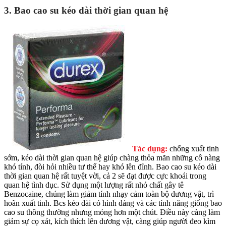
3. Bao cao su kéo dài thời gian quan hệ
Tác dụng:
chống xuất tinh
sớm, kéo dài thời gian quan hệ giúp chàng thỏa mãn những cô nàng
khó tính, đòi hỏi nhiều tư thế hay khó lên đỉnh. Bao cao su kéo dài
thời gian quan hệ rất tuyệt vời, cả 2 sẽ đạt được cực khoái trong
quan hệ tình dục. Sử dụng một lượng rất nhỏ chất gây tê
Benzocaine, chúng làm giảm tính nhạy cảm toàn bộ dương vật, trì
hoãn xuất tinh. Bcs kéo dài có hình dáng và các tính năng giống bao
cao su thông thường nhưng mỏng hơn một chút. Điều này càng làm
giảm sự cọ xát, kích thích lên dương vật, càng giúp người đeo kìm