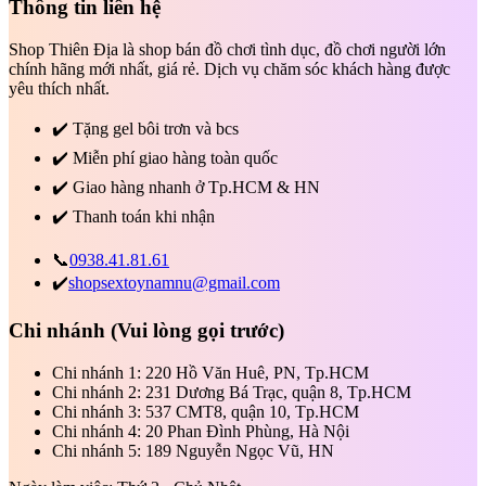
Thông tin liên hệ
Shop Thiên Địa là shop bán đồ chơi tình dục, đồ chơi người lớn
chính hãng mới nhất, giá rẻ. Dịch vụ chăm sóc khách hàng được
yêu thích nhất.
✔️
Tặng gel bôi trơn và bcs
✔️
Miễn phí giao hàng toàn quốc
✔️
Giao hàng nhanh ở Tp.HCM & HN
✔️
Thanh toán khi nhận
📞
0938.41.81.61
✔️
shopsextoynamnu@gmail.com
Chi nhánh
(Vui lòng gọi trước)
Chi nhánh 1: 220 Hồ Văn Huê, PN, Tp.HCM
Chi nhánh 2: 231 Dương Bá Trạc, quận 8, Tp.HCM
Chi nhánh 3: 537 CMT8, quận 10, Tp.HCM
Chi nhánh 4: 20 Phan Đình Phùng, Hà Nội
Chi nhánh 5: 189 Nguyễn Ngọc Vũ, HN