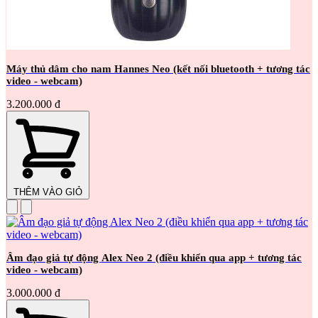
Máy thủ dâm cho nam Hannes Neo (kết nối bluetooth + tương tác
video - webcam)
3.200.000 đ
THÊM VÀO GIỎ
Âm đạo giả tự động Alex Neo 2 (điều khiển qua app + tương tác
video - webcam)
3.000.000 đ