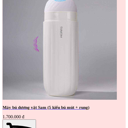
Máy bú dương vật Sam (5 kiểu bú mút + rung)
1.700.000 đ