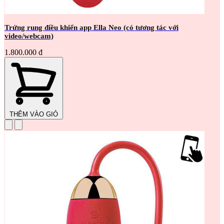
Trứng rung điều khiển app Ella Neo (có tương tác với
video/webcam)
1.800.000 đ
THÊM VÀO GIỎ