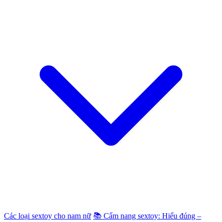
Các loại sextoy cho nam nữ
📚 Cẩm nang sextoy: Hiểu đúng –