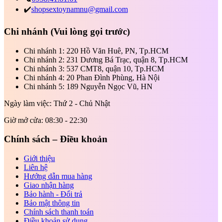
✔️
shopsextoynamnu@gmail.com
Chi nhánh
(Vui lòng gọi trước)
Chi nhánh 1: 220 Hồ Văn Huê, PN, Tp.HCM
Chi nhánh 2: 231 Dương Bá Trạc, quận 8, Tp.HCM
Chi nhánh 3: 537 CMT8, quận 10, Tp.HCM
Chi nhánh 4: 20 Phan Đình Phùng, Hà Nội
Chi nhánh 5: 189 Nguyễn Ngọc Vũ, HN
Ngày làm việc: Thứ 2 - Chủ Nhật
Giờ mở cửa: 08:30 - 22:30
Chính sách – Điều khoản
Giới thiệu
Liên hệ
Hướng dẫn mua hàng
Giao nhận hàng
Bảo hành - Đổi trả
Bảo mật thông tin
Chính sách thanh toán
Điều khoản sử dụng