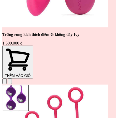
Trứng rung kích thích điểm G không dây Ivy
1.500.000 đ
THÊM VÀO GIỎ