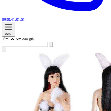
0938.41.81.61
Menu
Tìm
🔥 Trứng rung