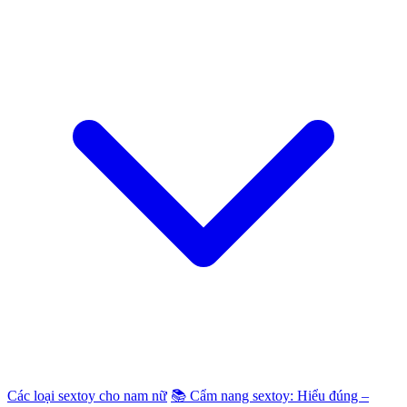
Các loại sextoy cho nam nữ
📚 Cẩm nang sextoy: Hiểu đúng –