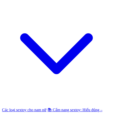
Các loại sextoy cho nam nữ
📚 Cẩm nang sextoy: Hiểu đúng –