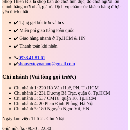
Shop Thiên Địa là shop bán đồ chơi tình dục, đồ chơi người lớn
chính hãng mới nhất, giá rẻ. Dịch vụ chăm sóc khách hàng được
yêu thích nhất.
✔️
Tặng gel bôi trơn và bcs
✔️
Miễn phí giao hàng toàn quốc
✔️
Giao hàng nhanh ở Tp.HCM & HN
✔️
Thanh toán khi nhận
📞
0938.41.81.61
✔️
shopsextoynamnu@gmail.com
Chi nhánh
(Vui lòng gọi trước)
Chi nhánh 1: 220 Hồ Văn Huê, PN, Tp.HCM
Chi nhánh 2: 231 Dương Bá Trạc, quận 8, Tp.HCM
Chi nhánh 3: 537 CMT8, quận 10, Tp.HCM
Chi nhánh 4: 20 Phan Đình Phùng, Hà Nội
Chi nhánh 5: 189 Nguyễn Ngọc Vũ, HN
Ngày làm việc: Thứ 2 - Chủ Nhật
Giờ mở cửa: 08:30 - 22:30